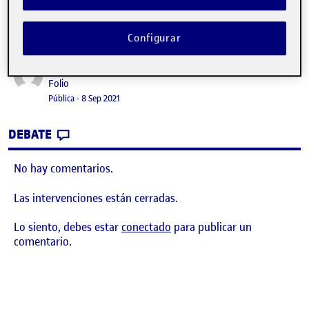
Configurar
¡Bienvenidos y bienvenidas!
Publicado por
Publicado por
Folio
Visibilidad:
Fecha de publicación
15 septiembre, 2022 3:41 pm
Pública
-
8 Sep 2021
CONTRIBUTION
0
EN ¡BIENVENIDOS Y BIENVENIDAS!
DEBATE
No hay comentarios.
Las intervenciones están cerradas.
Lo siento, debes estar
conectado
para publicar un
comentario.