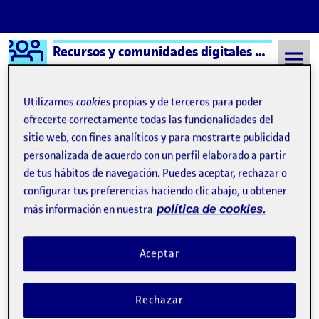
Logo Ágora
Recursos y comunidades digitales aula 3
Saltar al contenido
Utilizamos
cookies
propias y de terceros para poder
ofrecerte correctamente todas las funcionalidades del
sitio web, con fines analíticos y para mostrarte publicidad
Semestre 20221 - Aula 3
Folio
personalizada de acuerdo con un perfil elaborado a partir
Folio
de tus hábitos de navegación. Puedes aceptar, rechazar o
configurar tus preferencias haciendo clic abajo, u obtener
más información en nuestra
política de cookies.
¡Bienvenidos y bienvenidas!
Publicado por
Publicado por
Folio
Visibilidad:
Fecha de publicación
15 septiembre, 2022 3:41 pm
Pública
-
8 Sep 2021
Aceptar
Rechazar