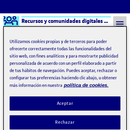
Logo Ágora
Recursos y comunidades digitales aula 3
Saltar al contenido
Utilizamos
cookies
propias y de terceros para poder
ofrecerte correctamente todas las funcionalidades del
sitio web, con fines analíticos y para mostrarte publicidad
Semestre 20221 - Aula 3
María Teresa Reyes Cabello
personalizada de acuerdo con un perfil elaborado a partir
María Teresa Reyes
de tus hábitos de navegación. Puedes aceptar, rechazar o
configurar tus preferencias haciendo clic abajo, u obtener
Cabello
más información en nuestra
política de cookies.
Conóceme
Publicado por
Aceptar
Publicado por
María Teresa Reyes Cabello
Visibilidad:
Fecha de publicación
23 noviembre, 2022 5:08 pm
en Conóceme
Pública
-
22 Nov 2022
-
comentario
Rechazar