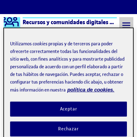
Logo Ágora
Recursos y comunidades digitales aula 3
Saltar al contenido
Utilizamos
cookies
propias y de terceros para poder
ofrecerte correctamente todas las funcionalidades del
sitio web, con fines analíticos y para mostrarte publicidad
Semestre 20221 - Aula 3
22 Noviembre, 2022
personalizada de acuerdo con un perfil elaborado a partir
22 Noviembre, 2022
de tus hábitos de navegación. Puedes aceptar, rechazar o
configurar tus preferencias haciendo clic abajo, u obtener
más información en nuestra
política de cookies.
Conóceme
Publicado por
Publicado por
María Teresa Reyes Cabello
Visibilidad:
Fecha de publicación
23 noviembre, 2022 5:08 pm
en Conóceme
Pública
-
22 Nov 2022
-
comentario
Aceptar
Rechazar