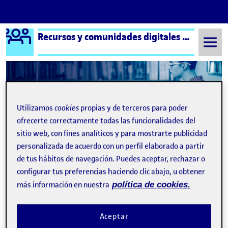
Logo Ágora
Recursos y comunidades digitales aula 3
Saltar al contenido
Semestre 20221 - Aula 3
Presencia en la red.
Utilizamos
cookies
propias y de terceros para poder
Navegación de entradas
ofrecerte correctamente todas las funcionalidades del
: Conóceme
: Pre
Anterior
Siguiente
sitio web, con fines analíticos y para mostrarte publicidad
personalizada de acuerdo con un perfil elaborado a partir
Presencia en la red.
Publicado por
de tus hábitos de navegación. Puedes aceptar, rechazar o
Publicado por
Pau López Lázaro
configurar tus preferencias haciendo clic abajo, u obtener
Visibilidad:
Fecha de publicación
en Presencia en la red.
Pública
-
20 Dic 2022
-
comentario
más información en nuestra
política de cookies.
Tengo 19 años y pertenezco a la generación de las Redes
Aceptar
Sociales, hace bastantes años que me encuentro en las redes