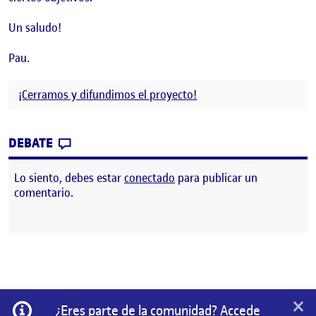
Un saludo!
Pau.
¡Cerramos y difundimos el proyecto!
CONTRIBUTION
0
EN PRESENCIA EN LA RED.
DEBATE
Lo siento, debes estar
conectado
para publicar un
comentario.
×
Información
¿Eres parte de la comunidad? Accede