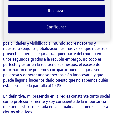
pero hasta ahora de una manera meramente social por eso
al hacer esta actividad de «egosurfing» solo he encontrado
Rechazar
los enlaces a mis cuentas personales de diferentes RRSS.
Hace poco que he comenzado mis pequeños pasos en el
ámbito profesional en el diseño gráfico, fotografía y otros
ámbitos artísticos pero no bajo mi nombre.
Configurar
Las Redes Sociales son una gran ventana abierta de
posibilidades y visibilidad al mundo sobre nosotros y
nuestro trabajo, la globalización es masiva así que nuestros
proyectos pueden llegar a cualquier parte del mundo en
unos segundos gracias a la red. Sin embargo, no todo es
perfecto y estar en la red tiene sus riesgos, el exceso de
información que podemos compartir puede llegar a ser
peligrosa y generar una sobrexposición innecesaria y que
puede llegar a hacernos daño puesto que no sabemos quién
está detrás de la pantalla al 100%.
En definitiva, mi presencia en la red es constante tanto social
como profesionalmente y soy consciente de la importancia
que tiene estar conectada en la actualidad si quieres llegar a
ciertos objetivos.