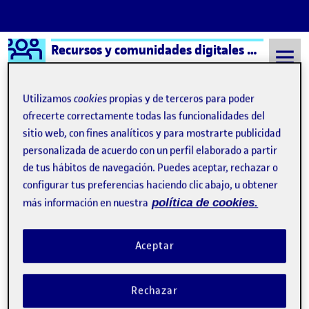
Logo Ágora
Recursos y comunidades digitales aula 3
Saltar al contenido
Utilizamos
cookies
propias y de terceros para poder
ofrecerte correctamente todas las funcionalidades del
sitio web, con fines analíticos y para mostrarte publicidad
Semestre 20221 - Aula 3
Valentina Bottaro Suarez
personalizada de acuerdo con un perfil elaborado a partir
Valentina Bottaro Suarez
de tus hábitos de navegación. Puedes aceptar, rechazar o
configurar tus preferencias haciendo clic abajo, u obtener
más información en nuestra
política de cookies.
Propuesta de Cabecera grupo 8
Publicado por
Publicado por
Valentina Bottaro Suarez
Visibilidad:
Fecha de publicación
17 noviembre, 2022 1:57 pm
en Propuesta de Cabecera grupo 8
Pública
-
17 Nov 2022
-
comentario
Aceptar
Rechazar