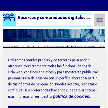
Logo Ágora
Recursos y comunidades digitales aula 3
Saltar al contenido
Semestre 20221 - Aula 3
Propuesta de Cabecera grupo 8
Navegación de entradas
: ActiUOC 2. Nos organizamos y estructuramos el 
: Pro
Anterior
Siguiente
Utilizamos
cookies
propias y de terceros para poder
ofrecerte correctamente todas las funcionalidades del
Propuesta de Cabecera grupo
Publicado por
sitio web, con fines analíticos y para mostrarte publicidad
personalizada de acuerdo con un perfil elaborado a partir
Publicado por
Valentina Bottaro Suarez
Visibilidad:
Fecha de publicación
17 noviembre, 2022 1:57 pm
en Propuesta de Cabecera grupo 8
Pública
-
17 Nov 2022
-
comentario
de tus hábitos de navegación. Puedes aceptar, rechazar o
configurar tus preferencias haciendo clic abajo, u obtener
más información en nuestra
política de cookies.
Buenos días a todos/as!