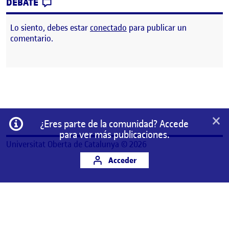
CONTRIBUTION
0
EN PROPUESTA DE CABECERA GRUPO 8
DEBATE
Lo siento, debes estar
conectado
para publicar un
comentario.
×
Información
¿Eres parte de la comunidad? Accede
para ver más publicaciones.
Universitat Oberta de Catalunya © 2026
Acceder
Este es un espacio de trabajo personal de un/a
estudiante de la Universitat Oberta de Catalunya.
Cualquier contenido publicado en este espacio es
responsabilidad de su autor/a.