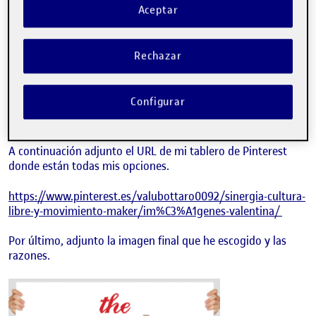
Procedo a transmitir la idea que como propuesta para la
Aceptar
imagen de portada del grupo 8 que trabaja sobre
cultura
libre y movimiento maker.
Rechazar
Para llegar a esta, he buscado en Pinterest todas las
imágenes que mejor creí que representaban el concepto.
Utilicé el buscador Google Chrome y palabras clave como:
Configurar
Movimiento maker, Cultura libre, Cultura maker y Cultura
libre y movimiento maker.
A continuación adjunto el URL de mi tablero de Pinterest
donde están todas mis opciones.
https://www.pinterest.es/valubottaro0092/sinergia-cultura-
libre-y-movimiento-maker/im%C3%A1genes-valentina/
Por último, adjunto la imagen final que he escogido y las
razones.