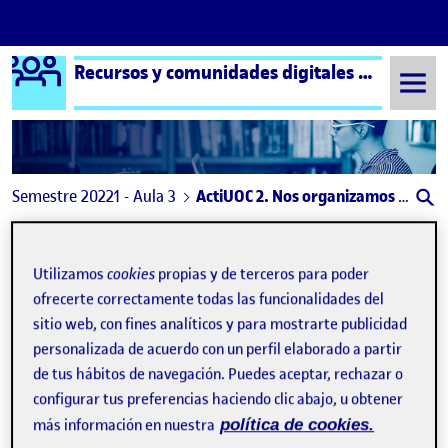
Logo Ágora
Recursos y comunidades digitales aula 3
Saltar al contenido
Semestre 20221 - Aula 3
ActiUOC 2. Nos organizamos y estructuramos el proyecto.
Navegación de entradas
: ¡Bienvenidos y bienvenidas!
: Pro
Anterior
Siguiente
Utilizamos
cookies
propias y de terceros para poder
ActiUOC 2. Nos organizamos y
Publicado por
ofrecerte correctamente todas las funcionalidades del
sitio web, con fines analíticos y para mostrarte publicidad
Publicado por
Saioa Lopez Casquete
Visibilidad:
Fecha de publicación
17 noviembre, 2022 1:11 pm
en ActiUOC 2. Nos organizamos y estr
personalizada de acuerdo con un perfil elaborado a partir
Pública
-
16 Nov 2022
-
comentario
de tus hábitos de navegación. Puedes aceptar, rechazar o
configurar tus preferencias haciendo clic abajo, u obtener
Para realizar esta actividad, se ha creado un tablero en la
más información en nuestra
política de cookies.
plataforma de Pinterest, donde además, se han añadido