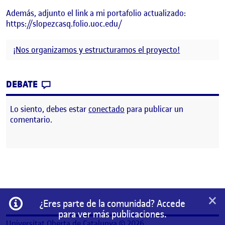
Además, adjunto el link a mi portafolio actualizado:
https://slopezcasq.folio.uoc.edu/
¡Nos organizamos y estructuramos el proyecto!
CONTRIBUTION
0
EN ACTIUOC 2. NOS ORGANIZAMOS Y EST
DEBATE
Lo siento, debes estar
conectado
para publicar un
comentario.
×
Información
¿Eres parte de la comunidad? Accede
para ver más publicaciones.
Universitat Oberta de Catalunya © 2026