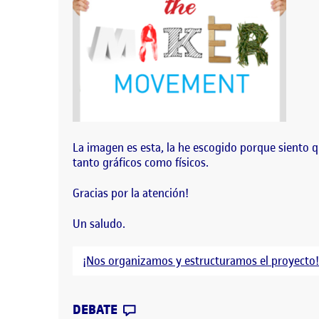
La imagen es esta, la he escogido porque siento q
tanto gráficos como físicos.
Gracias por la atención!
Un saludo.
¡Nos organizamos y estructuramos el proyecto
CONTRIBUTION
0
EN PROPUESTA DE CABECERA 
DEBATE