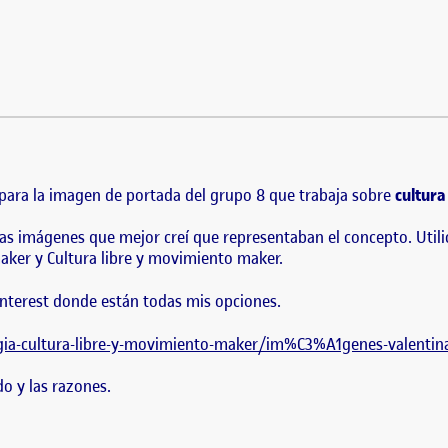
ecera grupo 8
idea que como propuesta para la imagen de portada del grupo 8 que trabaja 
s que mejor creí que representaban el concepto. Utilicé el…
para la imagen de portada del grupo 8 que trabaja sobre
cultura
 las imágenes que mejor creí que representaban el concepto. Util
aker y Cultura libre y movimiento maker.
interest donde están todas mis opciones.
rgia-cultura-libre-y-movimiento-maker/im%C3%A1genes-valentin
do y las razones.