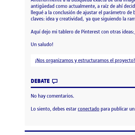
antigüedad como actualmente, a raíz de ahí deci
llegué a la conclusión de ajustar el parámetro d
claves: idea y creatividad, ya que siguiendo la ra
Aquí dejo mi tablero de Pinterest con otras ideas:
Un saludo!
¡Nos organizamos y estructuramos el proyecto
CONTRIBUTION
0
EN PROPUESTA DE CABECERA.
DEBATE
No hay comentarios.
Lo siento, debes estar
conectado
para publicar un