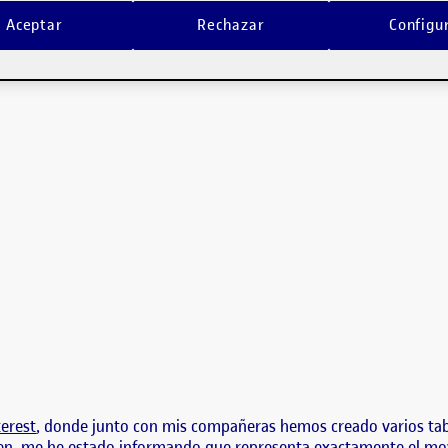
 varias imágenes representativas para el tema que abordamos en este proye
gen: Para la búsqueda de esta imagen he utilizado Pinterest, donde junto
Aceptar
Rechazar
Configu
 varias imágenes representativas para el tema que abordamos en 
l esta imagen:
erest
, donde junto con mis compañeras hemos creado varios tabl
n, me he estado informando que representa exactamente el movim