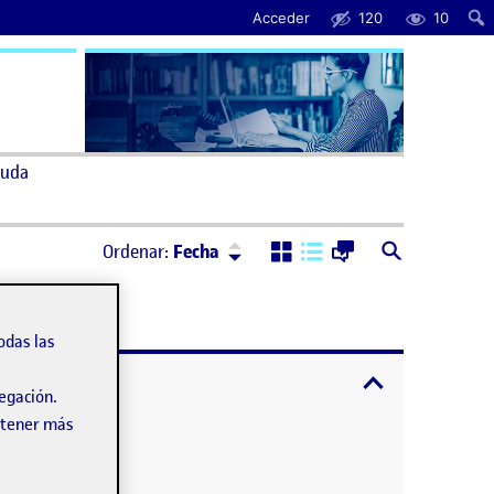
Acceder
120
10
uda
Ordenar:
Descendente
Ordenar:
Fecha
odas las
expandir / cont
vegación.
obtener más