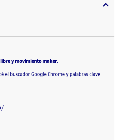
expandir / cont
sobre cultura libre y movimiento maker. Para llegar
 libre y movimiento maker.
icé el buscador Google Chrome y palabras clave
a/