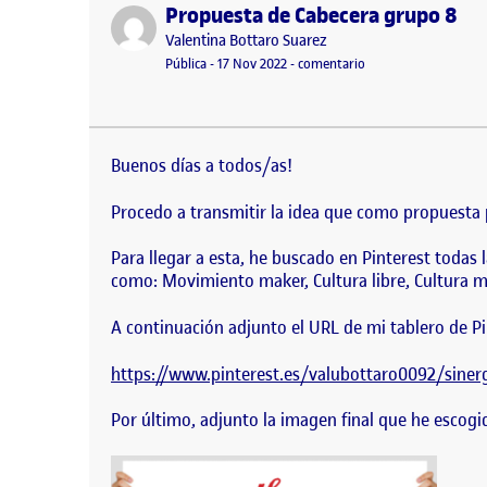
Propuesta de Cabecera grupo 8
Publicado por
Publicado por
Valentina Bottaro Suarez
Visibilidad:
Fecha de publicación
17 noviembre, 2022 1:57 pm
en Propuesta de Cab
Pública
-
17 Nov 2022
-
comentario
Buenos días a todos/as! Procedo a transmitir la 
a esta, he buscado en Pinterest todas las imágene
Buenos días a todos/as!
Procedo a transmitir la idea que como propuesta 
Para llegar a esta, he buscado en Pinterest todas
como: Movimiento maker, Cultura libre, Cultura m
A continuación adjunto el URL de mi tablero de P
https://www.pinterest.es/valubottaro0092/sine
Por último, adjunto la imagen final que he escogi