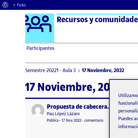
Acerca de WordPress
+ Folio
Logo Ágora
Recursos y comunidades
Saltar al contenido
Participantes
Semestre 20221 - Aula 3
17 Noviembre, 2022
17 Noviembre, 2022
Utilizam
funcionali
Propuesta de cabecera.
Publicado por
personali
Publicado por
Pau López Lázaro
Puedes ac
Visibilidad:
Fecha de publicación
en Propuesta de cabe
Pública
-
17 Nov 2022
-
comentario
informaci