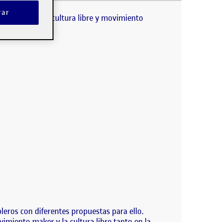
cto (cultura libre y movimiento maker), he
 con mis compañeras hemos…
rar
este proyecto (cultura libre y movimiento
eros con diferentes propuestas para ello.
iento maker y la cultura libre tanto en la